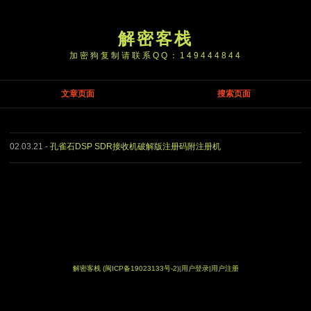
解密客栈
加密狗复制请联系QQ：149444844
文章页面
搜索页面
02.03.21
-
孔雀石DSP SDR接收机破解版注册码附注册机
解密客栈
(闽ICP备19023133号-2)
|
用户登录|
用户注册