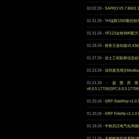
02.02.26
-
SAPRO V5.7 B60
01.31.26
-
YH溢辉1000数控软
01.31.26
-
VF123金牧饲料配
01.28.26
-
财务王迷你版v5.4
01.27.26
-
岩土工程勘察信息处理系
01.23.26
-
深圳麦克维尔Modbu
01.21.26
-
超图房测师(
v6.0.5.17708(SFC:6.0.5.17
01.20.26
-
GRP SlabRep v1.
01.20.26
-
GRP Fidelity v1.1
01.19.26
-
中铁武汉电气化局接触
01.11.26
-
金相检验软件系统(发