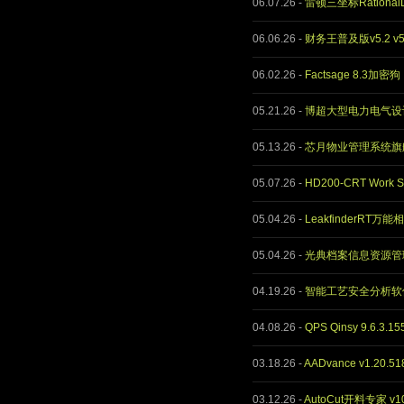
06.07.26
-
雷顿三坐标Rational
06.06.26
-
财务王普及版v5.2 v
06.02.26
-
Factsage 8.3加密狗
05.21.26
-
博超大型电力电气设计软件
05.13.26
-
芯月物业管理系统旗舰版v
05.07.26
-
HD200-CRT Work S
05.04.26
-
LeakfinderRT万能
05.04.26
-
光典档案信息资源管理系
04.19.26
-
智能工艺安全分析软件H
04.08.26
-
QPS Qinsy 9.6.3.1
03.18.26
-
AADvance v1.20.
03.12.26
-
AutoCut开料专家 v1