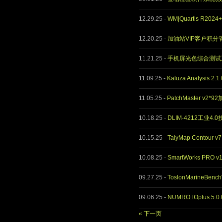
12.29.25
-
WM|Quartis R202
12.20.25
-
加油站VIP客户积分管
11.21.25
-
手机屏光色综合测试系统M
11.09.25
-
Kaluza Analysis 2
11.05.25
-
PatchMaster v2*
10.18.25
-
DLIM-4212工业4
10.15.25
-
TalyMap Contour 
10.08.25
-
SmartWorks PRO 
09.27.25
-
ToslonMarineBenc
09.06.25
-
NUMROTOplus 5.0
« 下一页