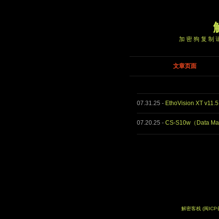
加密狗复制请
文章页面
07.31.25
-
EthoVision XT v1
07.20.25
-
CS-S10w（Data Ma
解密客栈
(闽ICP